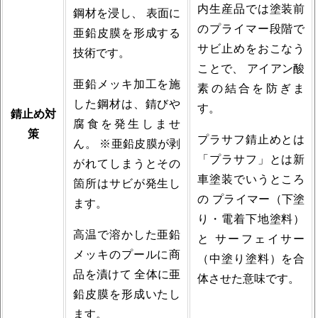
内生産品では塗装前
鋼材を浸し、 表面に
のプライマー段階で
亜鉛皮膜を形成する
サビ止めをおこなう
技術です。
ことで、 アイアン酸
亜鉛メッキ加工を施
素の結合を防ぎま
した鋼材は、錆びや
す。
錆止め対
腐食を発生しませ
策
プラサフ錆止めとは
ん。 ※亜鉛皮膜が剥
「プラサフ」とは新
がれてしまうとその
車塗装でいうところ
箇所はサビが発生し
の プライマー（下塗
ます。
り・電着下地塗料）
高温で溶かした亜鉛
と サーフェイサー
メッキのプールに商
（中塗り塗料）を合
品を漬けて 全体に亜
体させた意味です。
鉛皮膜を形成いたし
ます。