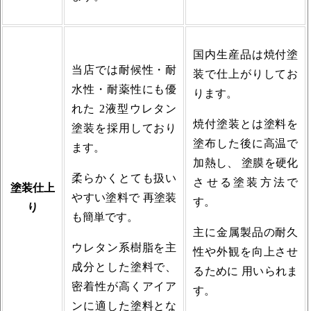
国内生産品は焼付塗
当店では耐候性・耐
装で仕上がりしてお
水性・耐薬性にも優
ります。
れた 2液型ウレタン
焼付塗装とは塗料を
塗装を採用しており
塗布した後に高温で
ます。
加熱し、 塗膜を硬化
柔らかくとても扱い
させる塗装方法で
塗装仕上
やすい塗料で 再塗装
す。
り
も簡単です。
主に金属製品の耐久
ウレタン系樹脂を主
性や外観を向上させ
成分とした塗料で、
るために 用いられま
密着性が高くアイア
す。
ンに適した塗料とな