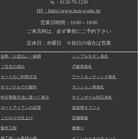
℡：0120-79-1230
HP：https://www.iron-works.jp/
営業日時間：10:00～18:00
ご来店時は、必ず事前にご予約下さい
定休日：水曜日 ※祝日の場合は営業
送料・お支払い・納期
シンプルモダン表札
ご注文の流れ
戸建用表札
カートのご利用方法
アートカッティング表札
オリジナルでの製作
マンション用表札
特定商取引法に基づく表示
サインポール対応表札
ロートアイアンの品質
追加用オブジェ
こだわりの仕上げ
店舗看板
製作工程
妻飾り
施工例・お客様の声
イニシャルオーナメント