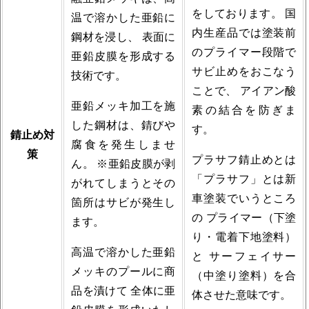
をしております。 国
温で溶かした亜鉛に
内生産品では塗装前
鋼材を浸し、 表面に
のプライマー段階で
亜鉛皮膜を形成する
サビ止めをおこなう
技術です。
ことで、 アイアン酸
亜鉛メッキ加工を施
素の結合を防ぎま
した鋼材は、錆びや
す。
錆止め対
腐食を発生しませ
策
プラサフ錆止めとは
ん。 ※亜鉛皮膜が剥
「プラサフ」とは新
がれてしまうとその
車塗装でいうところ
箇所はサビが発生し
の プライマー（下塗
ます。
り・電着下地塗料）
高温で溶かした亜鉛
と サーフェイサー
メッキのプールに商
（中塗り塗料）を合
品を漬けて 全体に亜
体させた意味です。