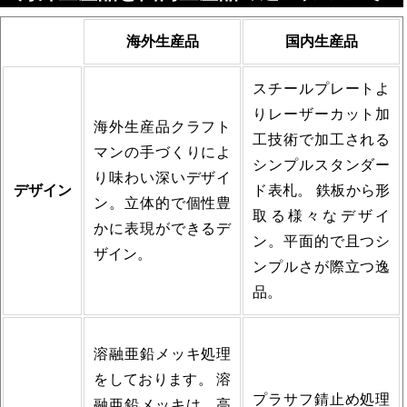
海外生産品
国内生産品
スチールプレートよ
りレーザーカット加
海外生産品クラフト
工技術で加工される
マンの手づくりによ
シンプルスタンダー
り味わい深いデザイ
デザイン
ド表札。 鉄板から形
ン。立体的で個性豊
取る様々なデザイ
かに表現ができるデ
ン。平面的で且つシ
ザイン。
ンプルさが際立つ逸
品。
溶融亜鉛メッキ処理
をしております。 溶
プラサフ錆止め処理
融亜鉛メッキは、高